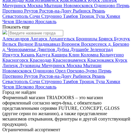
Краснодар
Краснознаменск
Краснокамск
Курск
Липецк
Мичуринск
Москва
Мытищи
Новомосковск
Одинцово
Пермь
Протвино
Реутов
Ростов-на-Дону
Рыбинск
Рязань
Севастополь
Сочи
Струнино
Тамбов
Троицк
Тула
Химки
Чехов
Щелково
Ярославль
Показать еще
Александров
Ангарск
Архангельск
Бронницы
Брянск
Бузулук
Вельск
Видное
Владикавказ
Воронеж
Воскресенск
д. Брехово
д. Чернораменье
Дмитров
Дубна
Душанбе
Зеленоград
Иркутск
Казань
Калуга
Кашира
Клин
Коломна
Кольчугино
Красногорск
Краснодар
Краснознаменск
Краснокамск
Курск
Липецк
Луховицы
Мичуринск
Москва
Мытищи
Новомосковск
Одинцово
Орел
Орехово-Зуево
Пермь
Протвино
Реутов
Ростов-на-Дону
Рыбинск
Рязань
Севастополь
Сочи
Струнино
Тамбов
Троицк
Тула
Химки
Чехов
Щелково
Ярославль
Город не найден
Фирменный магазин TRIADOORS – это магазин
оформленный согласно мерч-бука, с обязательно
представленными сериями FUTURE, CONCEPT, GLOSS
(другие серии по желанию), а также представление
механизмов открывания, фурнитуры и другой сопутствующей
продукции).
Ограниченный ассортимент