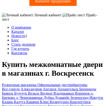
Каталог продукции
Личный кабинет
Прайс-
лист
О компании
Каталог
Новости
1
Блог
Стать дилером
Где купить
Контакты
Купить межкомнатные двери
в магазинах г. Воскресенск
Розничные магазины
Официальные дистрибьюторы
Все города
Александров
Ангарск
Архангельск
Бронницы
Брянск
Бузулук
Вельск
Видное
Владикавказ
Воронеж
д.
Брехово
д. Чернораменье
Дубна
Душанбе
Зеленоград
Иркутск
Казань
Калуга
Кашира
Клин
Кольчугино
Красногорск