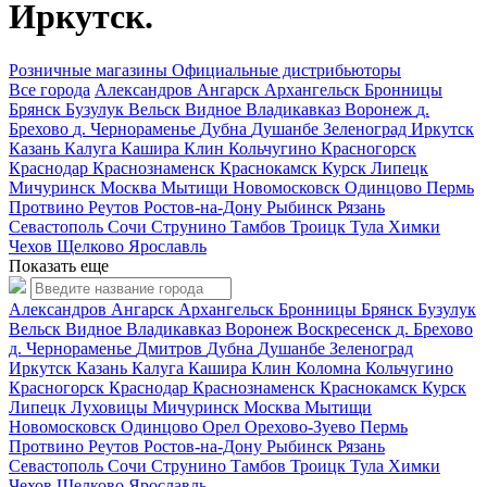
Иркутск.
Розничные магазины
Официальные дистрибьюторы
Все города
Александров
Ангарск
Архангельск
Бронницы
Брянск
Бузулук
Вельск
Видное
Владикавказ
Воронеж
д.
Брехово
д. Чернораменье
Дубна
Душанбе
Зеленоград
Иркутск
Казань
Калуга
Кашира
Клин
Кольчугино
Красногорск
Краснодар
Краснознаменск
Краснокамск
Курск
Липецк
Мичуринск
Москва
Мытищи
Новомосковск
Одинцово
Пермь
Протвино
Реутов
Ростов-на-Дону
Рыбинск
Рязань
Севастополь
Сочи
Струнино
Тамбов
Троицк
Тула
Химки
Чехов
Щелково
Ярославль
Показать еще
Александров
Ангарск
Архангельск
Бронницы
Брянск
Бузулук
Вельск
Видное
Владикавказ
Воронеж
Воскресенск
д. Брехово
д. Чернораменье
Дмитров
Дубна
Душанбе
Зеленоград
Иркутск
Казань
Калуга
Кашира
Клин
Коломна
Кольчугино
Красногорск
Краснодар
Краснознаменск
Краснокамск
Курск
Липецк
Луховицы
Мичуринск
Москва
Мытищи
Новомосковск
Одинцово
Орел
Орехово-Зуево
Пермь
Протвино
Реутов
Ростов-на-Дону
Рыбинск
Рязань
Севастополь
Сочи
Струнино
Тамбов
Троицк
Тула
Химки
Чехов
Щелково
Ярославль